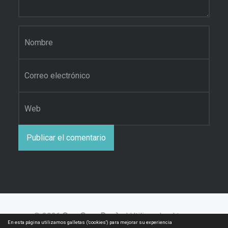
Nombre
*
Correo electrónico
*
Web
© 2026
Sara Sanz Borràs
|
Utilizando el tema
En esta página utilizamos galletas ('cookies') para mejorar su experiencia