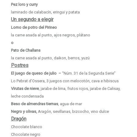
Pez loro y curry
laminado de calabacín, eringui y patata
Un segundo a elegir
Lomo de potro del Pirineo
la carne asada al punto, ajos negros, plátano
o
Pato de Challans
la carne asada al punto, daikon, berros, yuzú
Postres
El juego de queso de julio –
“Núm. 31 de la Segunda Serie”
Lo Pebrat d’Ossera, 3 juegos con melocotón, cava e hibiscus
Virutas de nieve
, jarabe de lima, frutos rojos, jarabe de Calisay,
leche condensada
Beso de almendras tiernas
, agua de mar
Negro y olivas,
Aragón, sevillanas, bizcocho, vino dulce
Dragón
Chocolate blanco
Chocolate negro