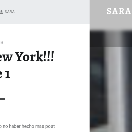
NEW YORK NEW YORK!!! PARTE 1 – SARA SANZ BORRÀS
SARA
SARA
Recetas y experiencias gastro
ES
w York!!!
 1
to no haber hecho mas post