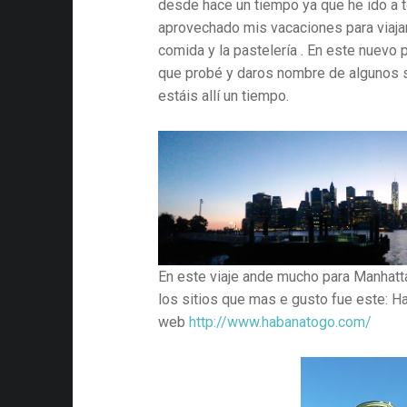
desde hace un tiempo ya que he ido a t
aprovechado mis vacaciones para viajar
comida y la pastelería . En este nuevo 
que probé y daros nombre de algunos sit
estáis allí un tiempo.
En este viaje ande mucho para Manhatta
los sitios que mas e gusto fue este: H
web
http://www.habanatogo.com/