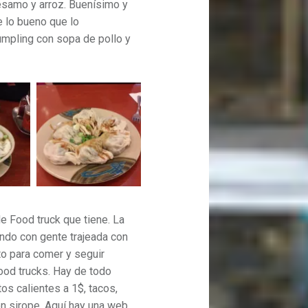
ésamo y arroz. Buenísimo y
 lo bueno que lo
mpling con sopa de pollo y
de Food truck que tiene. La
iendo con gente trajeada con
to para comer y seguir
ood trucks. Hay de todo
tos calientes a 1$, tacos,
n sirope. Aquí hay una web