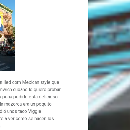
rilled corn Mexican style que
sanwich cubano lo quiero probar
a pena pedirlo esta delicioso,
 la mazorca era un poquito
idió unos taco Viggie
re a ver como se hacen los
.