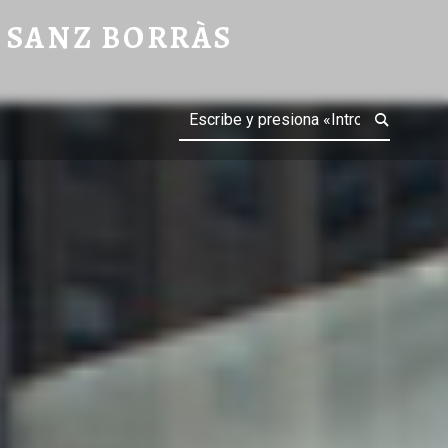
 SANZ BORRÀS
Buscar
nómicas