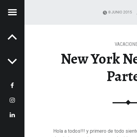
Menú
8 JUNIO 2015
Navegación de entradas
RA
BORRÀS
NZ
RRÀS
VACACION
New York Ne
 gastronómicas
Parte
Facebook
nido
Instagram
LinkedIn
Hola a todos!!! y primero de todo sien