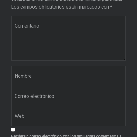
Los campos obligatorios están marcados con
*
Comentario
*
Nombre
*
Correo electrónico
*
Web
Recibir un correo electrónico con los siguientes comentarios a