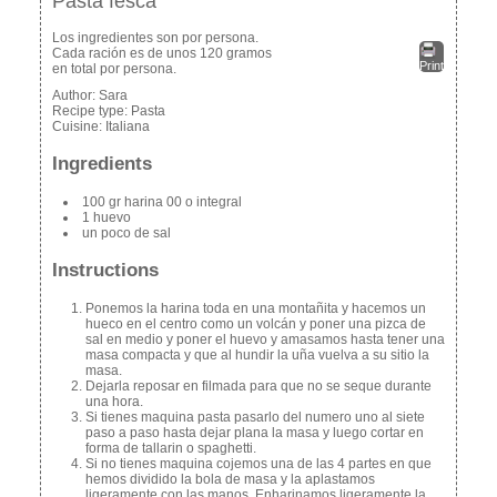
Pasta fesca
Los ingredientes son por persona.
Cada ración es de unos 120 gramos
Print
en total por persona.
Author:
Sara
Recipe type:
Pasta
Cuisine:
Italiana
Ingredients
100 gr harina 00 o integral
1 huevo
un poco de sal
Instructions
Ponemos la harina toda en una montañita y hacemos un
hueco en el centro como un volcán y poner una pizca de
sal en medio y poner el huevo y amasamos hasta tener una
masa compacta y que al hundir la uña vuelva a su sitio la
masa.
Dejarla reposar en filmada para que no se seque durante
una hora.
Si tienes maquina pasta pasarlo del numero uno al siete
paso a paso hasta dejar plana la masa y luego cortar en
forma de tallarin o spaghetti.
Si no tienes maquina cojemos una de las 4 partes en que
hemos dividido la bola de masa y la aplastamos
ligeramente con las manos. Enharinamos ligeramente la